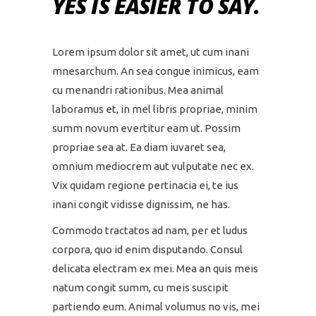
YES IS EASIER TO SAY.
Lorem ipsum dolor sit amet, ut cum inani
mnesarchum. An sea congue inimicus, eam
cu menandri rationibus. Mea animal
laboramus et, in mel libris propriae, minim
summ novum evertitur eam ut. Possim
propriae sea at. Ea diam iuvaret sea,
omnium mediocrem aut vulputate nec ex.
Vix quidam regione pertinacia ei, te ius
inani congit vidisse dignissim, ne has.
Commodo tractatos ad nam, per et ludus
corpora, quo id enim disputando. Consul
delicata electram ex mei. Mea an quis meis
natum congit summ, cu meis suscipit
partiendo eum. Animal volumus no vis, mei