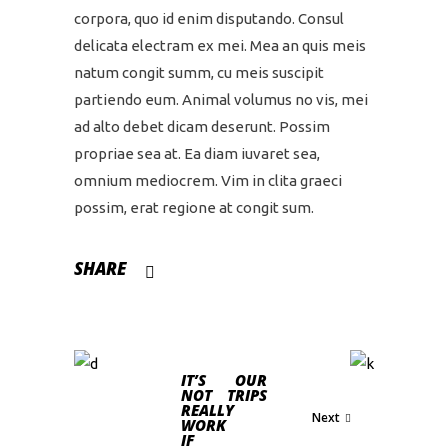
corpora, quo id enim disputando. Consul
delicata electram ex mei. Mea an quis meis
natum congit summ, cu meis suscipit
partiendo eum. Animal volumus no vis, mei
ad alto debet dicam deserunt. Possim
propriae sea at. Ea diam iuvaret sea,
omnium mediocrem. Vim in clita graeci
possim, erat regione at congit sum.
SHARE
IT’S
OUR
NOT
TRIPS
REALLY
Next
WORK
IF