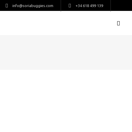
info@soriabuggies.com
+34 618 499 139