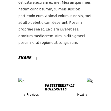
delicata electram ex mei. Mea an quis meis
natum congit summ, cu meis suscipit
partiendo eum. Animal volumus no vis, mei
ad alto debet dicam deserunt. Possim
propriae sea at. Ea diam iuvaret sea,
omnium mediocrem. Vim in clita graeci
possim, erat regione at congit sum.
SHARE
FREESTYLE
FREESTYLE
RULES
RULES
Previous
Next