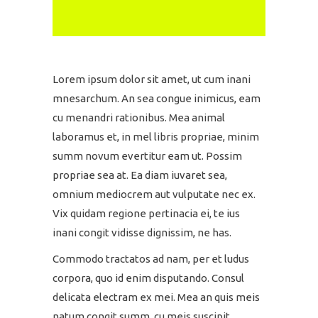
Lorem ipsum dolor sit amet, ut cum inani
mnesarchum. An sea congue inimicus, eam
cu menandri rationibus. Mea animal
laboramus et, in mel libris propriae, minim
summ novum evertitur eam ut. Possim
propriae sea at. Ea diam iuvaret sea,
omnium mediocrem aut vulputate nec ex.
Vix quidam regione pertinacia ei, te ius
inani congit vidisse dignissim, ne has.
Commodo tractatos ad nam, per et ludus
corpora, quo id enim disputando. Consul
delicata electram ex mei. Mea an quis meis
natum congit summ, cu meis suscipit