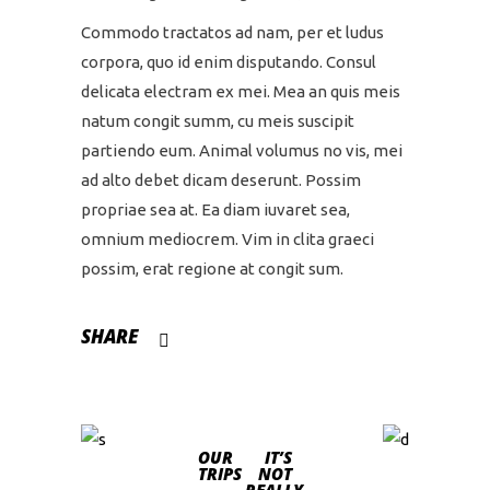
Commodo tractatos ad nam, per et ludus
corpora, quo id enim disputando. Consul
delicata electram ex mei. Mea an quis meis
natum congit summ, cu meis suscipit
partiendo eum. Animal volumus no vis, mei
ad alto debet dicam deserunt. Possim
propriae sea at. Ea diam iuvaret sea,
omnium mediocrem. Vim in clita graeci
possim, erat regione at congit sum.
SHARE
OUR
IT’S
TRIPS
NOT
REALLY