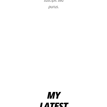
suscipit sed
purus.
MY
LATEST