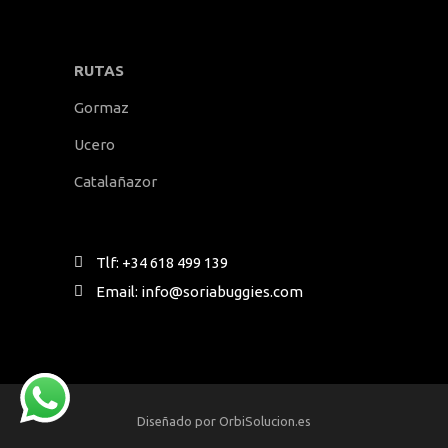
RUTAS
Gormaz
Ucero
Catalañazor
Tlf: +34 618 499 139
Email: info@soriabuggies.com
Diseñado por OrbiSolucion.es