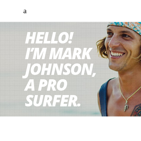
HELLO!
I’M MARK
JOHNSON,
A PRO
SURFER.