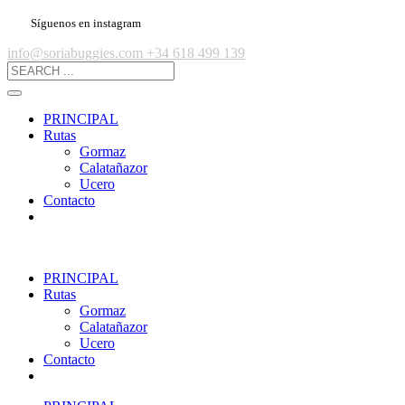
Síguenos en instagram
info@soriabuggies.com
+34 618 499 139
PRINCIPAL
Rutas
Gormaz
Calatañazor
Ucero
Contacto
PRINCIPAL
Rutas
Gormaz
Calatañazor
Ucero
Contacto