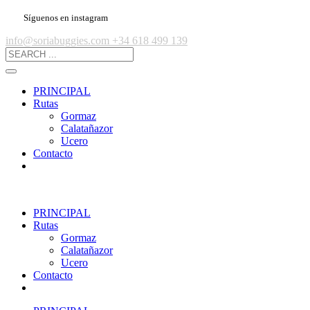
Síguenos en instagram
info@soriabuggies.com
+34 618 499 139
PRINCIPAL
Rutas
Gormaz
Calatañazor
Ucero
Contacto
PRINCIPAL
Rutas
Gormaz
Calatañazor
Ucero
Contacto